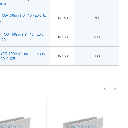
жом
О-150мм), ЗТ 15 - 20,6. 8.
DN150
80
5
(СО-150мм), ЗТ 15 - 20,6.
DN150
293
,125
 (СО-150мм)с водосливом
DN150
300
 30. 0,125