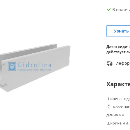
В налич
Узнать
Для юридич
действует с
Информ
Характ
Ширина гидр
?
Класс на
Длина мм.
Ширина мм.