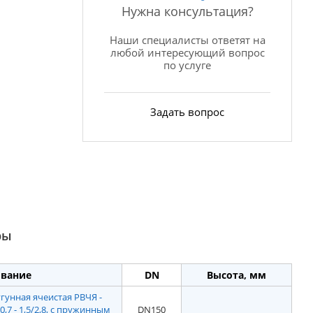
Нужна консультация?
Наши специалисты ответят на
любой интересующий вопрос
по услуге
Задать вопрос
ры
вание
DN
Высота, мм
унная ячеистая РВЧЯ -
х0,7 - 1,5/2,8, с пружинным
DN150