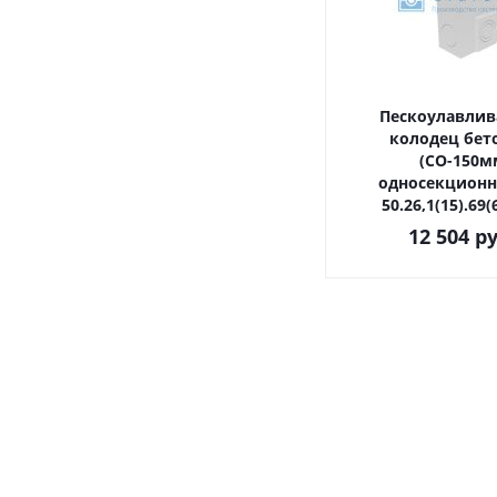
Пескоулавли
колодец бет
(СО-150м
односекцион
50.26,1(15).69
12 504
ру