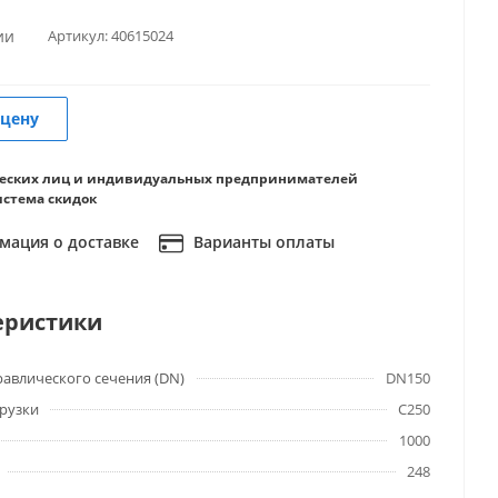
ии
Артикул:
40615024
 цену
еских лиц и индивидуальных предпринимателей
истема скидок
ация о доставке
Варианты оплаты
еристики
авлического сечения (DN)
DN150
грузки
C250
1000
248