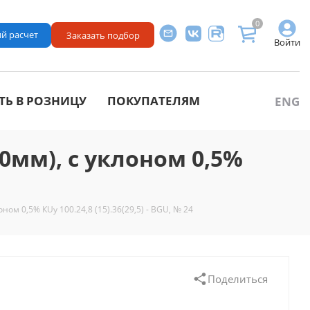
0
й расчет
Заказать подбор
Войти
ТЬ В РОЗНИЦУ
ПОКУПАТЕЛЯМ
ENG
мм), с уклоном 0,5%
м 0,5% КUу 100.24,8 (15).36(29,5) - BGU, № 24
Поделиться