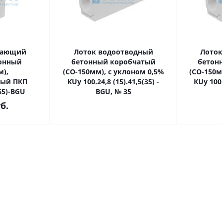
вающий
Лоток водоотводный
Лоток
онный
бетонный коробчатый
бетон
м),
(СО-150мм), с уклоном 0,5%
(СО-150м
ный ПКП
КUу 100.24,8 (15).41,5(35) -
КUу 100.
(65)-BGU
BGU, № 35
б.