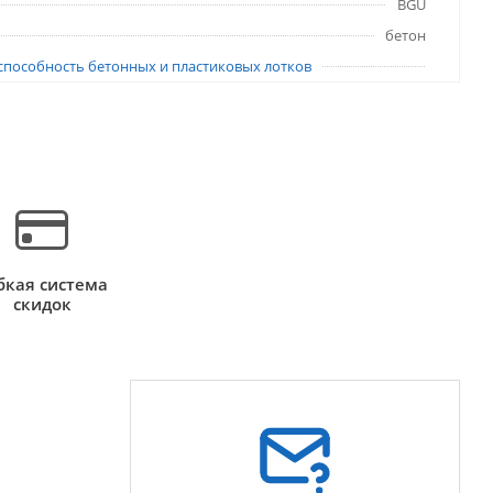
BGU
бетон
способность бетонных и пластиковых лотков
бкая система
скидок