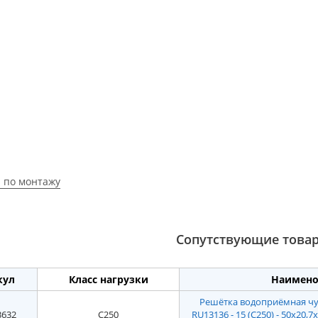
 по монтажу
Сопутствующие това
кул
Класс нагрузки
Наимено
Решётка водоприёмная чуг
3632
C250
RU13136 - 15 (C250) - 50х20,7