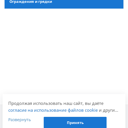
Ограждения и грядки
Продолжая использовать наш сайт, вы даёте
согласие на использование файлов cookie
и других
пользовательских данных (включая IP-адрес,
Развернуть
Компания
Принять
сведения о местоположении, устройстве, действиях