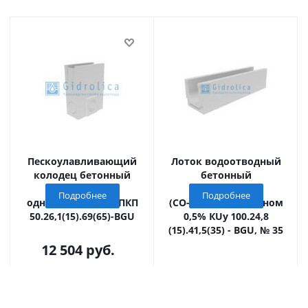
Пескоулавливающий
Лоток водоотводный
колодец бетонный
бетонный
(СО-150мм),
коробчатый
Подробнее
Подробнее
односекционный ПКП
(СО-150мм), с уклоном
50.26,1(15).69(65)-BGU
0,5% КUу 100.24,8
(15).41,5(35) - BGU, № 35
12 504
руб.