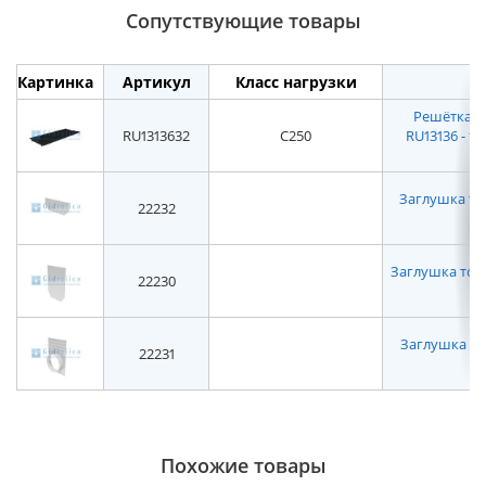
Сопутствующие товары
Картинка
Артикул
Класс нагрузки
Решётка в
RU1313632
C250
RU13136 - 15
Заглушка тор
22232
Заглушка торце
22230
Заглушка то
22231
Похожие товары