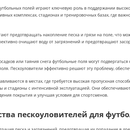
футбольных полей играют ключевую роль в поддержании высоко
ивных комплексах, стадионах и тренировочных базах, где важн
ают предотвращать накопление песка и грязи на поле, что мож
фективно очищают воду от загрязнений и предотвращают засор
осадков или таяния снега футбольные поля могут подвергаться
поля. Пескоуловители эффективно решают эту проблему, обесп
авливаются в местах, где требуется высокая пропускная спосо
ы и стадионы с интенсивной эксплуатацией. Они обеспечиваю
ения покрытия и улучшая условия для спортсменов.
тва пескоуловителей для футб
рация песка и загрязнений, предотвращая их попадание в др