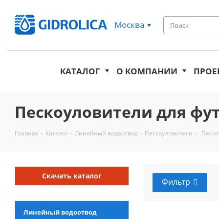
Москва
КАТАЛОГ
О КОМПАНИИ
ПРОЕ
Пескоуловители для фу
Главная
-
Каталог
-
Линейный водоотвод
-
Пескоуловители
-
Песко
Скачать каталог
Фильтр
Линейный водоотвод