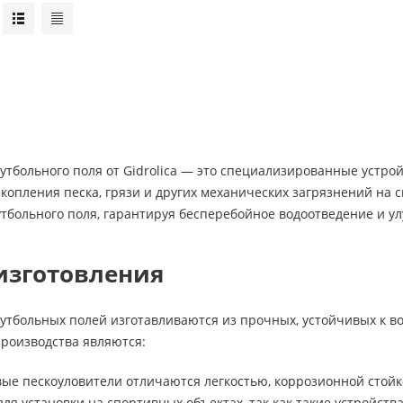
утбольного поля от Gidrolica — это специализированные устр
копления песка, грязи и других механических загрязнений на
тбольного поля, гарантируя бесперебойное водоотведение и у
изготовления
футбольных полей изготавливаются из прочных, устойчивых к 
производства являются:
вые пескоуловители отличаются легкостью, коррозионной стойк
ля установки на спортивных объектах, так как такие устройств