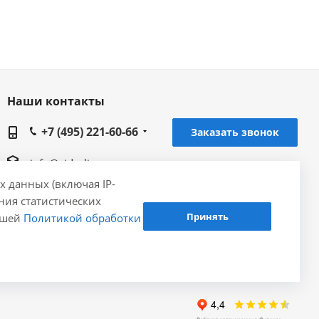
Наши контакты
+7 (495) 221-60-66
Заказать звонок
info@gidrolica.ru
х данных (включая IP-
Головной офис Gidrolica в Москве, 143420,
ения статистических
Московская область, Красногорский район, 4
Принять
нашей
Политикой обработки
км Ильинского шоссе, строение 8 (Музей
Техники), офис 610