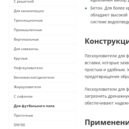
С решеткой
Бетон. Для более 
Для канализации
обладают высокой 
Трехсекционные
системе водоотвед
Промышленные
Конструкци
Вертикальные
Для скважины
Пескоуловители для 
Круглые
вставки, которые зах
Нефтеуловители
простым и удобным. 
предотвращение обра
Бензомаслоотделители
Жироуловители
Пескоуловители для ф
загрязнять дренажную
С сифоном
обеспечивают надежн
Для футбольного поля
Проточные
Применен
DN100