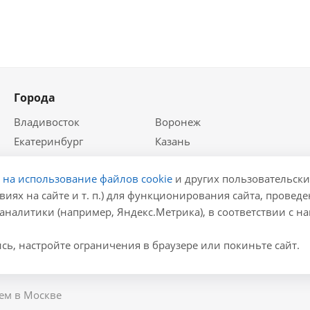
Города
Владивосток
Воронеж
Екатеринбург
Казань
Краснодар
Красноярск
е на использование файлов cookie
и других пользовательски
Крым
Москва
виях на сайте и т. п.) для функционирования сайта, провед
Нижний Новгород
Новосибирск
аналитики (например, Яндекс.Метрика), в соответствии с 
Ростов-на-Дону
Самара
Санкт-Петербург
ь, настройте ограничения в браузере или покиньте сайт.
ем в Москве