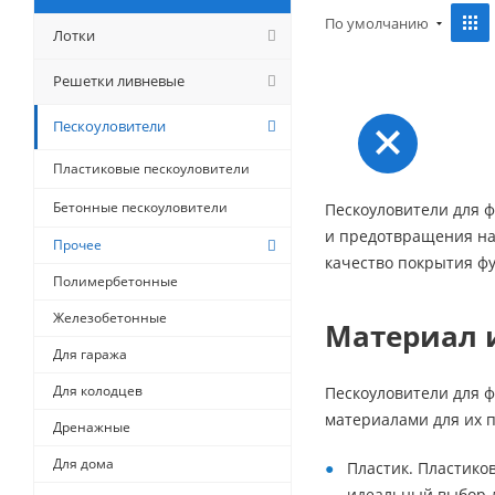
По умолчанию
Лотки
Решетки ливневые
Пескоуловители
Пластиковые пескоуловители
Бетонные пескоуловители
Пескоуловители для ф
и предотвращения на
Прочее
качество покрытия фу
Полимербетонные
Железобетонные
Материал 
Для гаража
Для колодцев
Пескоуловители для 
материалами для их 
Дренажные
Для дома
Пластик. Пластико
идеальный выбор д