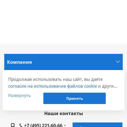
Компания
Информация
Продолжая использовать наш сайт, вы даёте
согласие на использование файлов cookie
и других
пользовательских данных (включая IP-адрес,
Развернуть
Города
Принять
сведения о местоположении, устройстве, действиях
на сайте и т. п.) для функционирования сайта,
Наши контакты
проведения статистических исследований,
ретаргетинга и использования систем аналитики
+7 (495) 221-60-66
(например, Яндекс.Метрика), в соответствии с