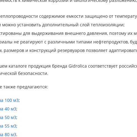
яемость к химической коррозии и биологическому разложению
теплопроводности содержимое емкости защищено от температ
 можно установить дополнительный слой теплоизоляции;
тированы для выдерживания внешнего давления, поэтому их м
иалы не реагируют с различными типами нефтепродуктов, буд
, размеров и конструкций резервуаров позволяет адаптировать
ем каталоге продукция бренда Gidrolica соответствует россий
ической безопасности.
е также предлагаются:
ва 100 м3
;
ва 40 м3
;
ва 50 м3
;
ва 55 м3
;
ва 80 м3
.