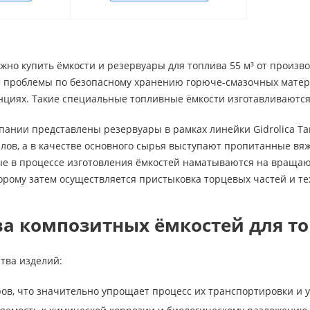
жно купить ёмкости и резервуары для топлива 55 м³ от произв
е проблемы по безопасному хранению горюче-смазочных мате
циях. Такие специальные топливные ёмкости изготавливаются 
пании представлены резервуары в рамках линейки Gidrolica Tan
лов, а в качестве основного сырья выступают пропитанные в
ые в процессе изготовления ёмкостей наматываются на вращаю
орому затем осуществляется пристыковка торцевых частей и те
ва композитных ёмкостей для т
тва изделий:
ров, что значительно упрощает процесс их транспортировки и у