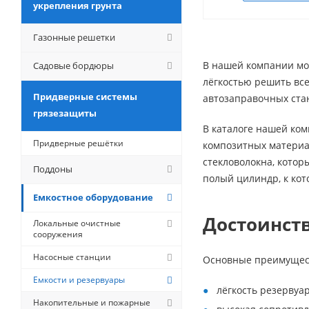
укрепления грунта
Газонные решетки
В нашей компании мо
Садовые бордюры
лёгкостью решить вс
Придверные системы
автозаправочных стан
грязезащиты
В каталоге нашей ком
Придверные решётки
композитных материа
стекловолокна, котор
Поддоны
полый цилиндр, к кот
Емкостное оборудование
Достоинст
Локальные очистные
сооружения
Насосные станции
Основные преимущес
Емкости и резервуары
лёгкость резервуа
Накопительные и пожарные