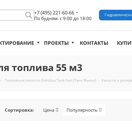
+7 (495) 221-60-66
Гидравлически
По будням: с 9:00 до 18:00
КТИРОВАНИЕ
ПРОЕКТЫ
КОНТАКТЫ
КУПИ
ля топлива 55 м3
ы
-
Топливные емкости Gidrolica Tank Fuel (Танк Фьюэл)
-
Емкости и резер
Сортировка
:
Цена
Популярность