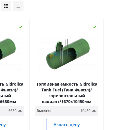
ь Gidrolica
Топливная емкость Gidrolica
к Фьюэл)/
Tank Fuel (Танк Фьюэл)/
льный
горизонтальный
х6650мм
вариант/1670х10450мм
6650 мм
Высота:
10450 мм
ену
Узнать цену