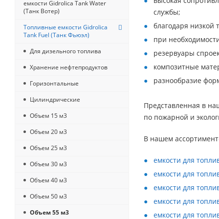
высокая сопротивл
емкости Gidrolica Tank Water
(Танк Вотер)
службы;
благодаря низкой 
Топливные емкости Gidrolica
Tank Fuel (Танк Фьюэл)
при необходимости
Для дизельного топлива
резервуары спроек
композитные матер
Хранение нефтепродуктов
разнообразие форм
Горизонтальные
Цилиндрические
Представленная в наш
Объем 15 м3
по пожарной и эколог
Объем 20 м3
В нашем ассортимент
Объем 25 м3
емкости для топли
Объем 30 м3
емкости для топли
Объем 40 м3
емкости для топли
Объем 50 м3
емкости для топли
Объем 55 м3
емкости для топли