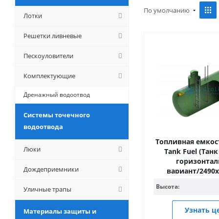
По умолчанию
Лотки
Решетки ливневые
Пескоуловители
Комплектующие
Дренажный водоотвод
Системы точечного
водоотвода
Топливная емкост
Люки
Tank Fuel (Тан
горизонта
Дождеприемники
вариант/2490
Высота:
Уличные трапы
Узнать ц
Материалы защиты и