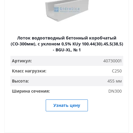
Лоток водоотводный бетонный коробчатый
(СО-300мм), с уклоном 0,5% КUу 100.44(30).45,5(38,5)
- BGU-XL, № 1
Артикул:
40730001
Класс нагрузки:
C250
Высота:
455 мм
Ширина сечения:
DN300
Узнать цену