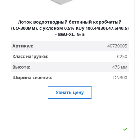
Лоток водоотводный бетонный коробчатый
(СО-300мм), с уклоном 0,5% КUу 100.44(30).47,5(40,5)
- BGU-XL, № 5
Артикул:
40730005
Класс нагрузки:
C250
Высота:
475 мм
Ширина сечения:
DN300
Узнать цену