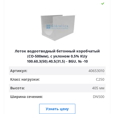
Лоток водоотводный бетонный коробчатый
(СО-500мм), с уклоном 0,5% КUу
100.60,3(50).40,5(31,5) - BGU, № -10
Артикул:
40653010
Класс нагрузки:
C250
Высота:
405 мм
Ширина сечения:
DN500
Узнать цену