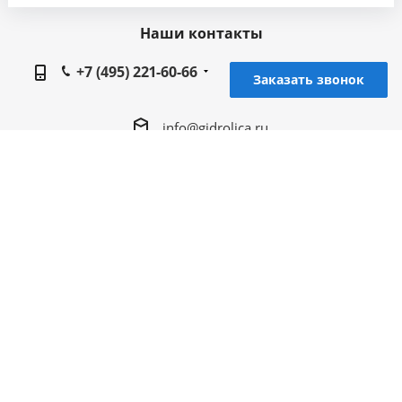
проведения статистических исследований,
Наши контакты
ретаргетинга и использования систем аналитики
(например, Яндекс.Метрика), в соответствии с
+7 (495) 221-60-66
Заказать звонок
нашей
Политикой обработки персональных
данных.
Если вы не хотите, чтобы ваши данные
info@gidrolica.ru
обрабатывались, настройте ограничения в браузере
или покиньте сайт.
Головной офис Gidrolica в Москве, 143420,
Московская область, Красногорский район, 4
км Ильинского шоссе, строение 8 (Музей
Техники), офис 610
2005 - 2026 © Гидролика производство дренажных
систем в Москве
Разработка и продвижение - ЭВРИКА