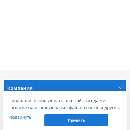
Компания
Продолжая использовать наш сайт, вы даёте
Информация
согласие на использование файлов cookie
и других
пользовательских данных (включая IP-адрес,
Развернуть
Принять
сведения о местоположении, устройстве, действиях
Города
на сайте и т. п.) для функционирования сайта,