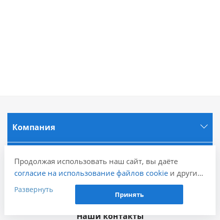
Компания
Информация
Продолжая использовать наш сайт, вы даёте
согласие на использование файлов cookie
и других
пользовательских данных (включая IP-адрес,
Города
Развернуть
Принять
сведения о местоположении, устройстве, действиях
на сайте и т. п.) для функционирования сайта,
Наши контакты
проведения статистических исследований,