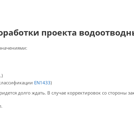
роработки проекта водоотводн
означениями:
.)
 классификации
EN1433
)
идется долго ждать. В случае корректировок со стороны з
.