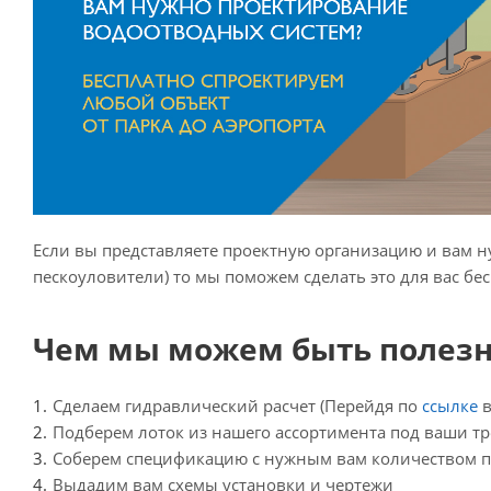
Если вы представляете проектную организацию и вам 
пескоуловители) то мы поможем сделать это для вас бес
Чем мы можем быть полез
Сделаем гидравлический расчет (Перейдя по
ссылке
в
Подберем лоток из нашего ассортимента под ваши т
Соберем спецификацию с нужным вам количеством п
Выдадим вам схемы установки и чертежи