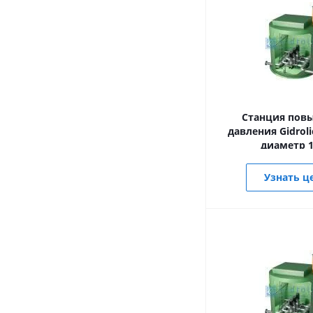
Станция пов
давления Gidrolic
диаметр 1
Узнать ц