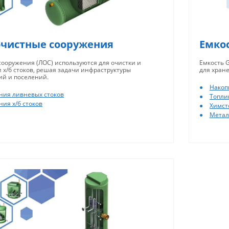
очистные сооружения
Емко
ооружения (ЛОС) используются для очистки и
Емкость G
 х/б стоков, решая задачи инфраструктуры
для хране
ий и поселений.
Накоп
ния ливневых стоков
Топлив
ия х/б стоков
Химсто
Металл