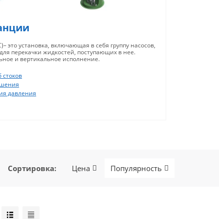
анции
– это установка, включающая в себя группу насосов,
 для перекачки жидкостей, поступающих в нее.
ьное и вертикальное исполнение.
б стоков
ушения
ия давления
Сортировка
:
Цена
Популярность