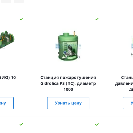
(БИО) 10
Станция пожаротушения
Стан
Gidrolica PS (ПС), диаметр
давления
1000
д
ену
Узнать цену
У