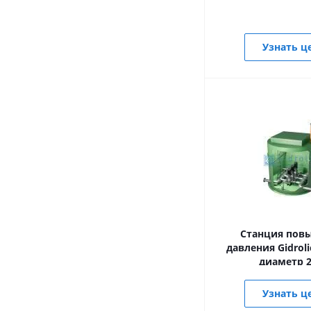
Узнать ц
Станция пов
давления Gidrolic
диаметр 2
Узнать ц