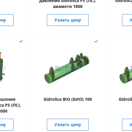
давления Gidrolica PS (ПС),
Gidroli
диаметр 1800
ену
Узнать цену
У
ышения
Gidrolica BIO (БИО) 100
Gidrol
a PS (ПС),
000
ену
Узнать цену
У