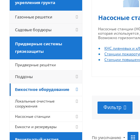
укрепления грунта
Насосные ст
Газонные решетки
Насосные станции (НС)
Садовые бордюры
которая используется
Возможно горизонтал
Придверные системы
КНС ливневых и х/
грязезащиты
Станции пожарот
Станции повышен
Придверные решётки
Поддоны
Емкостное оборудование
Локальные очистные
сооружения
Фильтр
Насосные станции
Емкости и резервуары
По умолчанию
Решетчатый настил