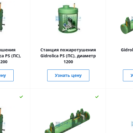
ышения
Станция пожаротушения
Gidro
a PS (ПС),
Gidrolica PS (ПС), диаметр
200
1200
ену
Узнать цену
У