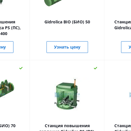
ышения
Gidrolica BIO (БИО) 50
Станци
a PS (ПС),
Gidroli
400
ену
Узнать цену
У
(БИО) 70
Станция повышения
Станци