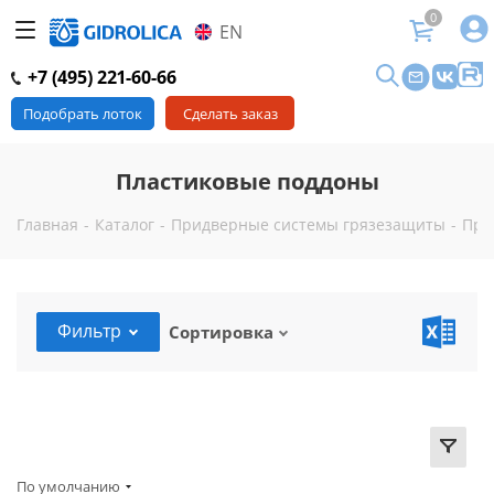
0
EN
+7 (495) 221-60-66
Подобрать лоток
Сделать заказ
Пластиковые поддоны
Главная
-
Каталог
-
Придверные системы грязезащиты
-
При
Фильтр
Сортировка
По умолчанию