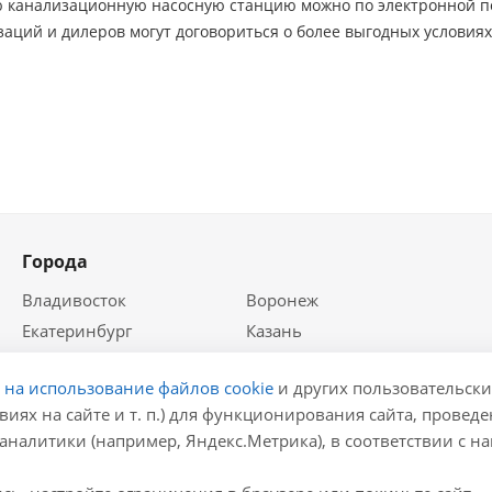
ю канализационную насосную станцию можно по электронной по
аций и дилеров могут договориться о более выгодных условиях 
Города
Владивосток
Воронеж
Екатеринбург
Казань
Краснодар
Красноярск
е на использование файлов cookie
и других пользовательски
Крым
Москва
виях на сайте и т. п.) для функционирования сайта, провед
Нижний Новгород
Новосибирск
аналитики (например, Яндекс.Метрика), в соответствии с 
Ростов-на-Дону
Самара
Санкт-Петербург