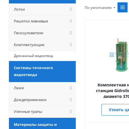
По умолчанию
Лотки
Решетки ливневые
Пескоуловители
Комплектующие
Дренажный водоотвод
Системы точечного
водоотвода
Комплектная н
Люки
станция Gidrolic
диаметр 37
Дождеприемники
Узнать ц
Уличные трапы
Материалы защиты и