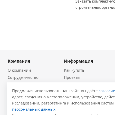
Заказать комплектну
строительных организ
Компания
Информация
О компании
Как купить
Сотрудничество
Проекты
Новости
Глоссарий
Продолжая использовать наш сайт, вы даёте
согласи
Контакты
Гидравлический
калькулятор
адрес, сведения о местоположении, устройстве, дейст
Политика
исследований, ретаргетинга и использования систем 
Для проектировщиков
Реквизиты
персональных данных.
Карта сайта
Результаты СОУТ