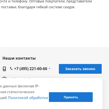
чте и телефону. Оптовые покупатели, представители
поставки, благодаря гибкой системе скидок.
Наши контакты
+7 (495) 221-60-66
Заказать звонок
info@gidrolica.ru
х данных (включая IP-
Головной офис Gidrolica в Москве, 143420,
ения статистических
Московская область, Красногорский район, 4
Принять
нашей
Политикой обработки
км Ильинского шоссе, строение 8 (Музей
Техники), офис 610