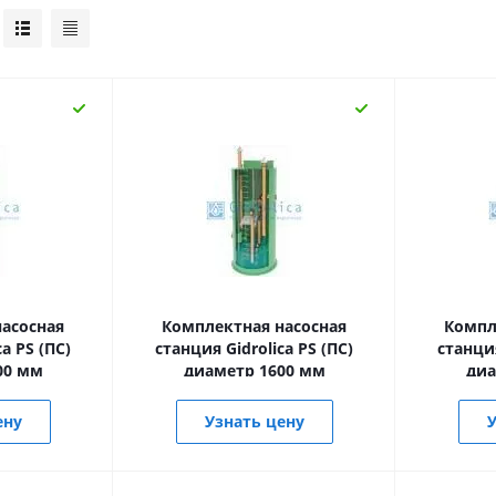
асосная
Комплектная насосная
Компл
a PS (ПС)
станция Gidrolica PS (ПС)
станция
00 мм
диаметр 1600 мм
диа
ену
Узнать цену
У