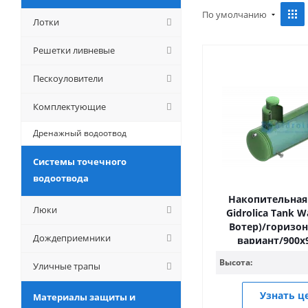
По умолчанию
Лотки
Решетки ливневые
Пескоуловители
Комплектующие
Дренажный водоотвод
Системы точечного
водоотвода
Накопительная
Люки
Gidrolica Tank W
Вотер)/горизо
Дождеприемники
вариант/900
Высота:
Уличные трапы
Узнать ц
Материалы защиты и