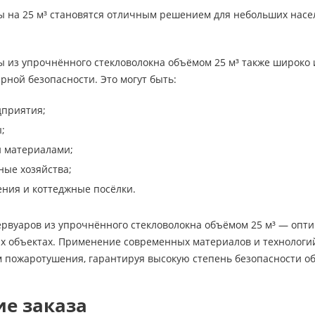
 на 25 м³ становятся отличным решением для небольших насел
из упрочнённого стекловолокна объёмом 25 м³ также широко и
рной безопасности. Это могут быть:
дприятия;
;
и материалами;
ные хозяйства;
ния и коттеджные посёлки.
рвуаров из упрочнённого стекловолокна объёмом 25 м³ — опт
х объектах. Применение современных материалов и технологий
м пожаротушения, гарантируя высокую степень безопасности о
е заказа