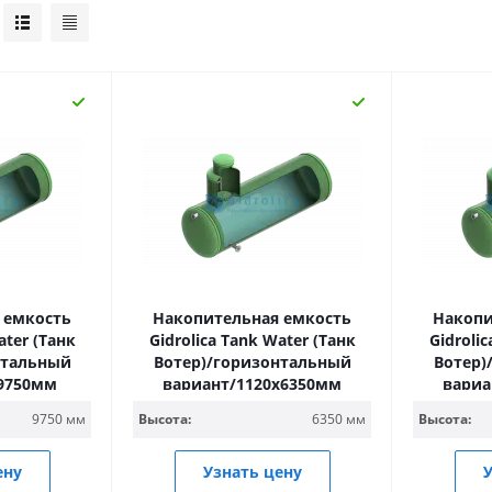
 емкость
Накопительная емкость
Накопи
ater (Танк
Gidrolica Tank Water (Танк
Gidroli
нтальный
Вотер)/горизонтальный
Вотер)
х9750мм
вариант/1120х6350мм
вариа
9750 мм
Высота:
6350 мм
Высота:
ену
Узнать цену
У