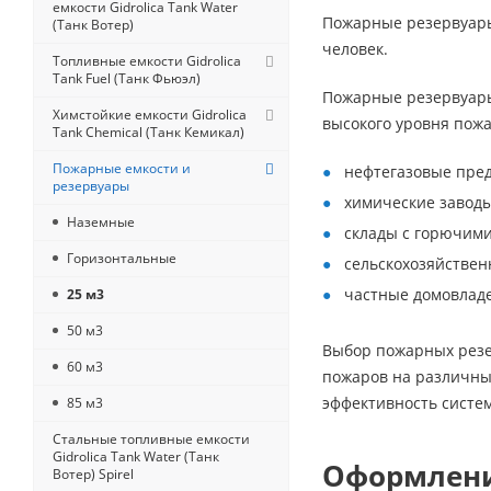
емкости Gidrolica Tank Water
Пожарные резервуары
(Танк Вотер)
человек.
Топливные емкости Gidrolica
Tank Fuel (Танк Фьюэл)
Пожарные резервуары 
Химстойкие емкости Gidrolica
высокого уровня пожа
Tank Chemical (Танк Кемикал)
Пожарные емкости и
нефтегазовые пре
резервуары
химические заводы
Наземные
склады с горючим
Горизонтальные
сельскохозяйствен
частные домовладе
25 м3
50 м3
Выбор пожарных резе
60 м3
пожаров на различны
эффективность систе
85 м3
Стальные топливные емкости
Gidrolica Tank Water (Танк
Оформлени
Вотер) Spirel