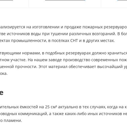
лизируется на изготовлении и продаже пожарных резервуаров 
тве источников воды при тушении различных возгораний. В бо
ктах промышленности, в посёлках СНТ и в других местах.
ствующими нормами, в подобных резервуарах должно храниться
тном участке. На нашем заводе производство современных пож
шенной прочности. Этот материал обеспечивает высочайший ур
ока.
е
тельных ёмкостей на 25 см³ актуально в тех случаях, когда на
оводных коммуникаций, а также каких-либо иных источников н
го пламени.