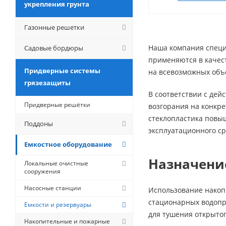
укрепления грунта
Газонные решетки
Наша компания специа
Садовые бордюры
применяются в качес
Придверные системы
на всевозможных объе
грязезащиты
В соответствии с дей
Придверные решётки
возгорания на конкре
стеклопластика повы
Поддоны
эксплуатационного ср
Емкостное оборудование
Назначени
Локальные очистные
сооружения
Насосные станции
Использование накопи
стационарных водопр
Емкости и резервуары
для тушения открыто
Накопительные и пожарные