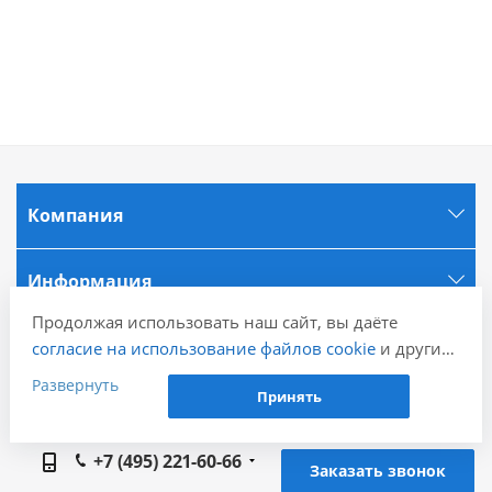
Компания
Информация
Продолжая использовать наш сайт, вы даёте
Города
согласие на использование файлов cookie
и других
пользовательских данных (включая IP-адрес,
Развернуть
Принять
сведения о местоположении, устройстве, действиях
Наши контакты
на сайте и т. п.) для функционирования сайта,
проведения статистических исследований,
+7 (495) 221-60-66
Заказать звонок
ретаргетинга и использования систем аналитики