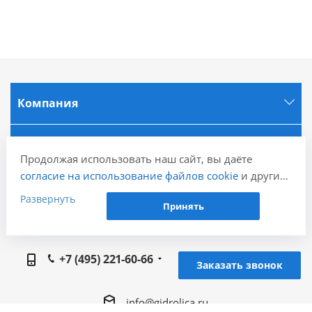
Компания
Информация
Продолжая использовать наш сайт, вы даёте
согласие на использование файлов cookie
и других
Города
пользовательских данных (включая IP-адрес,
Развернуть
Принять
сведения о местоположении, устройстве, действиях
на сайте и т. п.) для функционирования сайта,
Наши контакты
проведения статистических исследований,
+7 (495) 221-60-66
ретаргетинга и использования систем аналитики
Заказать звонок
(например, Яндекс.Метрика), в соответствии с
нашей
Политикой обработки персональных
info@gidrolica.ru
данных.