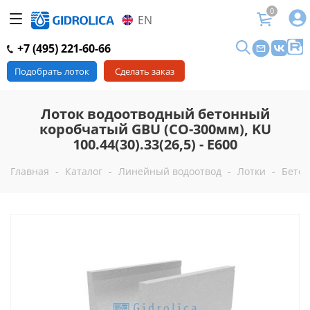
0
EN
+7 (495) 221-60-66
Подобрать лоток
Сделать заказ
Лоток водоотводный бетонный
коробчатый GBU (СО-300мм), KU
100.44(30).33(26,5) - E600
Главная
-
Каталог
-
Линейный водоотвод
-
Лотки
-
Бетон