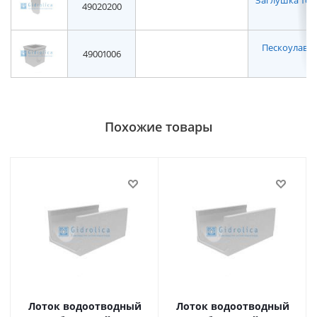
Заглушка торце
49020200
Пескоулавл
49001006
н
Похожие товары
Лоток водоотводный
Лоток водоотводный