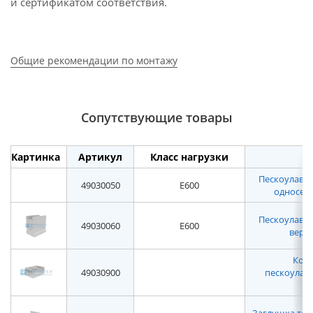
и сертификатом соответствия.
Общие рекомендации по монтажу
Сопутствующие товары
Картинка
Артикул
Класс нагрузки
Пескоулавл
49030050
E600
односекц
Пескоулавл
49030060
E600
верхн
Корз
49030900
пескоулав