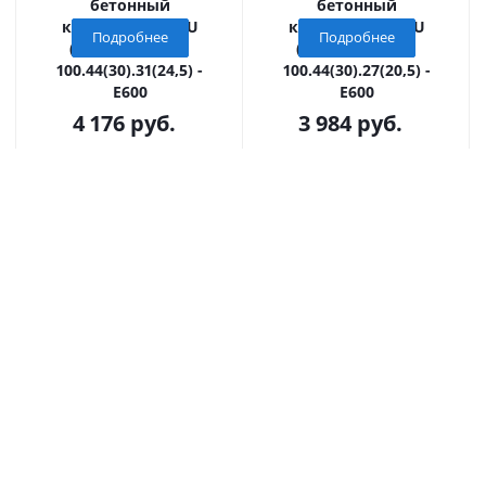
бетонный
бетонный
коробчатый GBU
коробчатый GBU
Подробнее
Подробнее
(СО-300мм), KU
(СО-300мм), KU
100.44(30).31(24,5) -
100.44(30).27(20,5) -
E600
E600
4 176
руб.
3 984
руб.