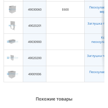
Пескоулавл
49030060
E600
верхн
Заглушка тор
49020201
Корз
49030900
пескоулав
Заглушка торце
49020200
Пескоулавл
49001006
н
Похожие товары