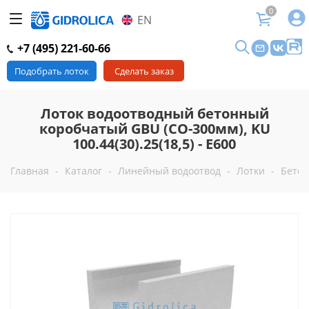
0
EN
+7 (495) 221-60-66
Подобрать лоток
Сделать заказ
Лоток водоотводный бетонный
коробчатый GBU (СО-300мм), KU
100.44(30).25(18,5) - E600
Главная
-
Каталог
-
Линейный водоотвод
-
Лотки
-
Бетон