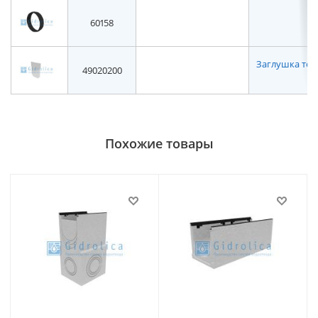
60158
Заглушка торце
49020200
Похожие товары