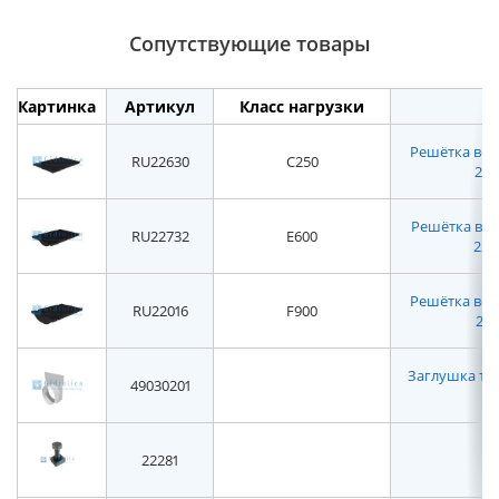
Сопутствующие товары
Картинка
Артикул
Класс нагрузки
Решётка вод
RU22630
C250
2263
Решётка вод
RU22732
E600
2273
Решётка вод
RU22016
F900
220
Заглушка то
49030201
22281