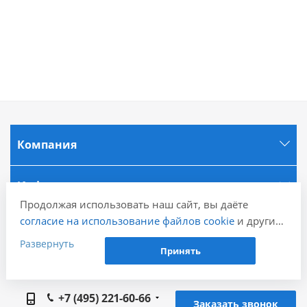
Компания
Информация
Продолжая использовать наш сайт, вы даёте
согласие на использование файлов cookie
и других
Города
пользовательских данных (включая IP-адрес,
Развернуть
Принять
сведения о местоположении, устройстве, действиях
Наши контакты
на сайте и т. п.) для функционирования сайта,
проведения статистических исследований,
+7 (495) 221-60-66
ретаргетинга и использования систем аналитики
Заказать звонок