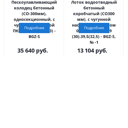
Пескоулавливающий
Лоток водоотводный
колодец бетонный
бетонный
(СО-300мм),
коробчатый (СО300
односекционный, с
мм), с чугунной
чугунной насадкой
насадкой, с уклоном
Подробнее
Подробнее
ПКП 50.44(30).88(83) -
0,5% КUу 100.39,9
BGZ-S
(30).39,5(32,5) - BGZ-S,
№ -1
35 640
руб.
13 104
руб.