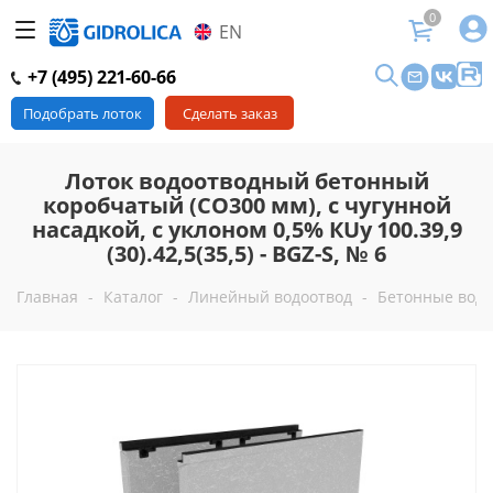
0
EN
+7 (495) 221-60-66
Подобрать лоток
Сделать заказ
Лоток водоотводный бетонный
коробчатый (СО300 мм), с чугунной
насадкой, с уклоном 0,5% КUу 100.39,9
(30).42,5(35,5) - BGZ-S, № 6
Главная
-
Каталог
-
Линейный водоотвод
-
Бетонные водо