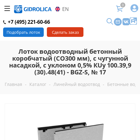
0
EN
+7 (495) 221-60-66
Подобрать лоток
Сделать заказ
Лоток водоотводный бетонный
коробчатый (СО300 мм), с чугунной
насадкой, с уклоном 0,5% КUу 100.39,9
(30).48(41) - BGZ-S, № 17
Главная
-
Каталог
-
Линейный водоотвод
-
Бетонные водо