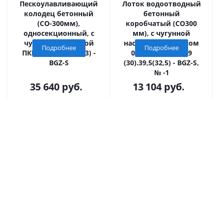
Пескоулавливающий
Лоток водоотводный
колодец бетонный
бетонный
(СО-300мм),
коробчатый (СО300
односекционный, с
мм), с чугунной
чугунной насадкой
насадкой, с уклоном
Подробнее
Подробнее
ПКП 50.44(30).88(83) -
0,5% КUу 100.39,9
BGZ-S
(30).39,5(32,5) - BGZ-S,
№ -1
35 640
руб.
13 104
руб.