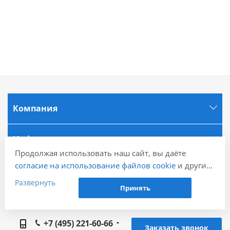
Компания
Информация
Продолжая использовать наш сайт, вы даёте
согласие на использование файлов cookie
и других
Города
пользовательских данных (включая IP-адрес,
Развернуть
Принять
сведения о местоположении, устройстве, действиях
Наши контакты
на сайте и т. п.) для функционирования сайта,
проведения статистических исследований,
+7 (495) 221-60-66
ретаргетинга и использования систем аналитики
Заказать звонок