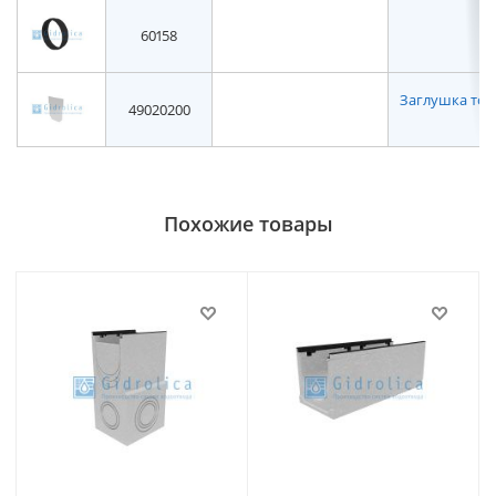
60158
Заглушка торце
49020200
Похожие товары