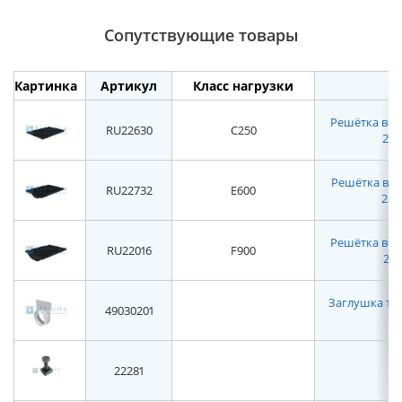
Сопутствующие товары
Картинка
Артикул
Класс нагрузки
Решётка вод
RU22630
C250
2263
Решётка вод
RU22732
E600
2273
Решётка вод
RU22016
F900
220
Заглушка то
49030201
22281