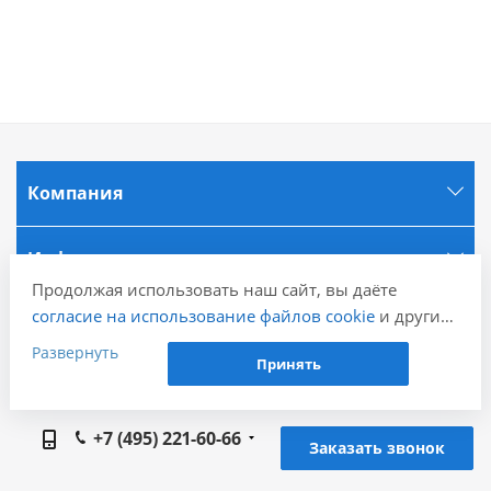
Компания
Информация
Продолжая использовать наш сайт, вы даёте
согласие на использование файлов cookie
и других
Города
пользовательских данных (включая IP-адрес,
Развернуть
Принять
сведения о местоположении, устройстве, действиях
Наши контакты
на сайте и т. п.) для функционирования сайта,
проведения статистических исследований,
+7 (495) 221-60-66
ретаргетинга и использования систем аналитики
Заказать звонок
(например, Яндекс.Метрика), в соответствии с