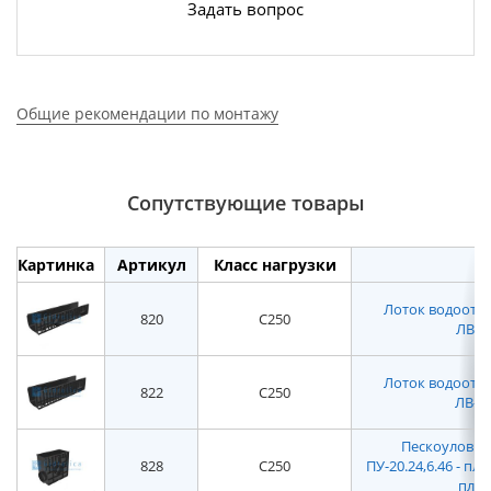
Задать вопрос
Общие рекомендации по монтажу
Сопутствующие товары
Картинка
Артикул
Класс нагрузки
Лоток водоотвод
820
C250
ЛВ-20
Лоток водоотвод
822
C250
ЛВ-20
Пескоуловите
828
C250
ПУ-20.24,6.46 - п
плас