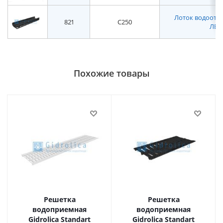
Лоток водоотвод
821
C250
ЛВ-2
Похожие товары
Решетка
Решетка
водоприемная
водоприемная
Gidrolica Standart
Gidrolica Standart