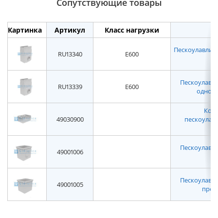
Сопутствующие товары
Картинка
Артикул
Класс нагрузки
Пескоулавлива
RU13340
E600
Пескоулавл
RU13339
E600
односе
Корз
49030900
пескоулав
Пескоулавл
49001006
н
Пескоулавл
49001005
пром