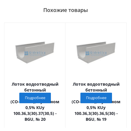
Похожие товары
Лоток водоотводный
Лоток водоотводный
бетонный
бетонный
коробчатый
коробчатый
Подробнее
Подробнее
(СО-300мм), с уклоном
(СО-300мм), с уклоном
0,5% КUу
0,5% КUу
100.36,3(30).37(30,5) -
100.36,3(30).36,5(30) -
BGU, № 20
BGU, № 19