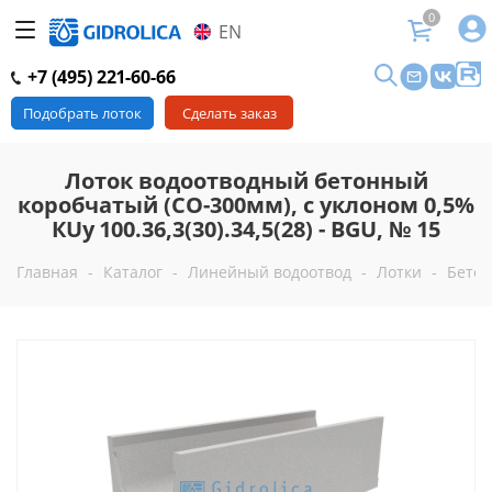
0
EN
+7 (495) 221-60-66
Подобрать лоток
Сделать заказ
Лоток водоотводный бетонный
коробчатый (СО-300мм), с уклоном 0,5%
КUу 100.36,3(30).34,5(28) - BGU, № 15
Главная
-
Каталог
-
Линейный водоотвод
-
Лотки
-
Бетон