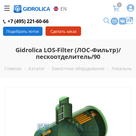
0
EN
+7 (495) 221-60-66
Подобрать лоток
Сделать заказ
Gidrolica LOS-Filter (ЛОС-Фильтр)/
пескоотделитель/90
Главная
-
Каталог
-
Емкостное оборудование
-
Локальные