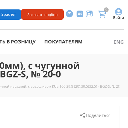
0
й расчет
Заказать подбор
Войти
ТЬ В РОЗНИЦУ
ПОКУПАТЕЛЯМ
ENG
мм), с чугунной
 BGZ-S, № 20-0
ой насадкой, с водосливом КUв 100.29,8 (20).39,5(32,5) - BGZ-S, № 20-0
Поделиться