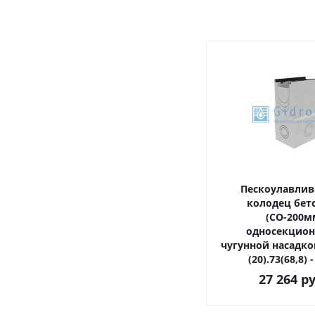
Пескоулавли
колодец бет
(СО-200м
односекционн
чугунной насадко
(20).73(68,8) 
27 264
ру