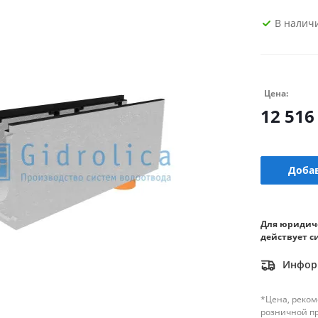
В налич
Цена:
12 516
Добав
Для юридич
действует с
Информ
*Цена, реком
розничной п