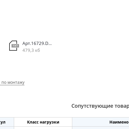
Арт.16729.DWG
479,3 кб
 по монтажу
Сопутствующие това
кул
Класс нагрузки
Наимено