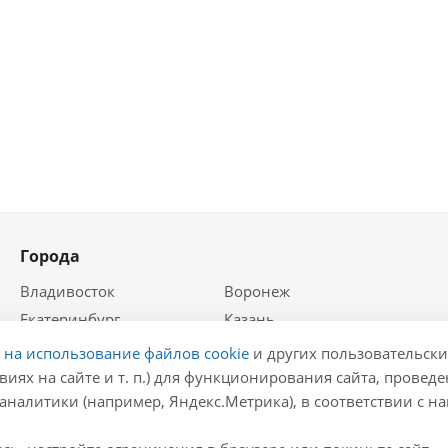
Города
Владивосток
Воронеж
Екатеринбург
Казань
Краснодар
Красноярск
е на использование файлов cookie
и других пользовательски
Крым
Москва
виях на сайте и т. п.) для функционирования сайта, провед
аналитики (например, Яндекс.Метрика), в соответствии с 
Нижний Новгород
Новосибирск
Ростов-на-Дону
Самара