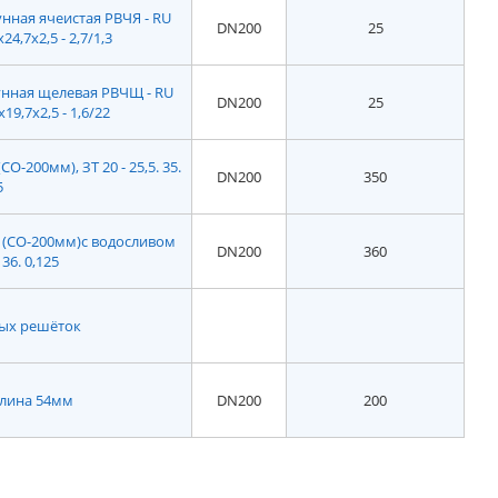
нная ячеистая РВЧЯ - RU
DN200
25
x24,7x2,5 - 2,7/1,3
нная щелевая РВЧЩ - RU
DN200
25
х19,7х2,5 - 1,6/22
-200мм), ЗТ 20 - 25,5. 35.
DN200
350
5
 (СО-200мм)с водосливом
DN200
360
 36. 0,125
ых решёток
длина 54мм
DN200
200