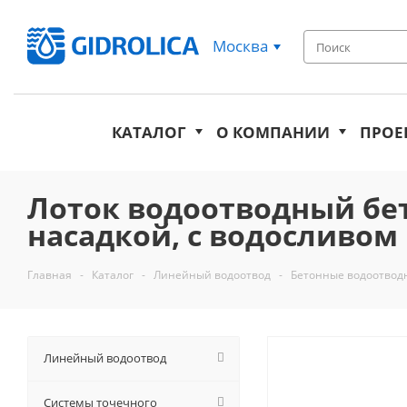
Москва
КАТАЛОГ
О КОМПАНИИ
ПРОЕ
Лоток водоотводный бет
насадкой, с водосливом КU
Главная
-
Каталог
-
Линейный водоотвод
-
Бетонные водоотвод
Линейный водоотвод
Системы точечного