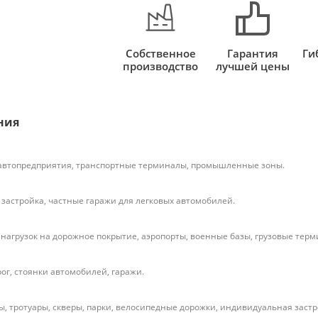
Собственное
Гарантия
Ги
производство
лучшей цены
ния
 автопредприятия, транспортные терминалы, промышленные зоны.
застройка, частные гаражи для легковых автомобилей.
нагрузок на дорожное покрытие, аэропорты, военные базы, грузовые тер
ог, стоянки автомобилей, гаражи.
, тротуары, скверы, парки, велосипедные дорожки, индивидуальная застр