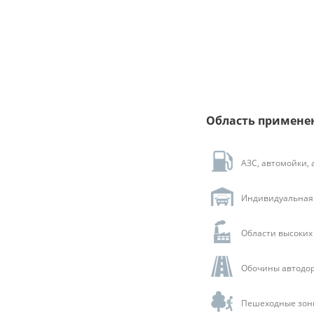
Область примене
АЗС, автомойки,
Индивидуальная 
Области высоких 
Обочины автодор
Пешеходные зоны