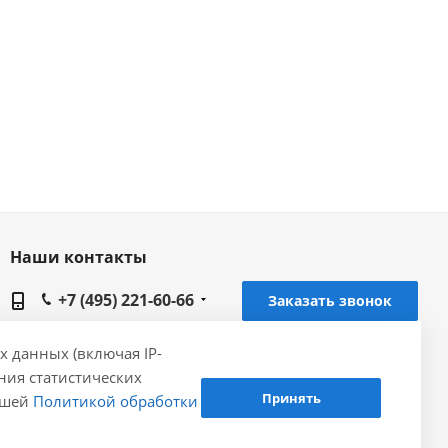
Наши контакты
+7 (495) 221-60-66
Заказать звонок
info@gidrolica.ru
х данных (включая IP-
ения статистических
Головной офис Gidrolica в Москве, 143420,
Принять
нашей
Политикой обработки
Московская область, Красногорский район, 4
км Ильинского шоссе, строение 8 (Музей