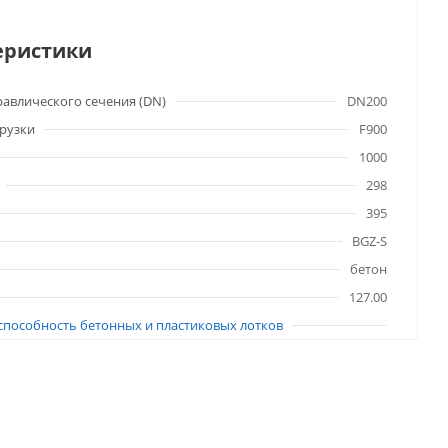
еристики
авлического сечения (DN)
DN200
грузки
F900
1000
298
395
BGZ-S
бетон
127.00
способность бетонных и пластиковых лотков