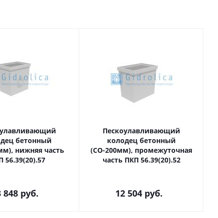
оулавливающий
Пескоулавливающий
одец бетонный
колодец бетонный
мм), нижняя часть
(СО-200мм), промежуточная
 56.39(20).57
часть ПКП 56.39(20).52
 848
руб.
12 504
руб.