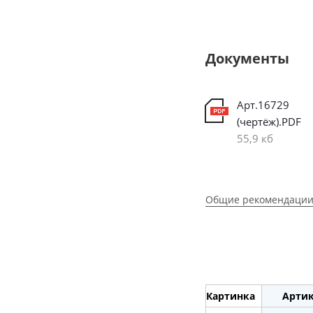
Документы
Арт.16729
(чертёж).PDF
55,9 кб
Общие рекомендации
Картинка
Арти