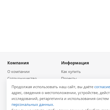
Компания
Информация
О компании
Как купить
Сотрудничество
Проекты
Новости
Глоссарий
Продолжая использовать наш сайт, вы даёте
согласи
Контакты
Гидравлический
адрес, сведения о местоположении, устройстве, дейст
калькулятор
исследований, ретаргетинга и использования систем 
Политика
Для проектировщиков
персональных данных.
Реквизиты