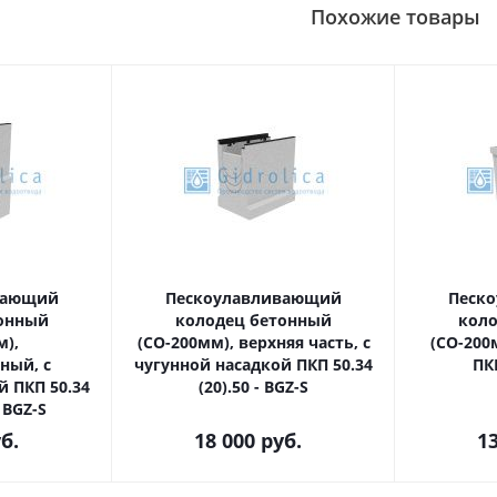
Похожие товары
вающий
Пескоулавливающий
Песк
онный
колодец бетонный
кол
м),
(СО-200мм), верхняя часть, с
(СО-200
ый, с
чугунной насадкой ПКП 50.34
ПКП
й ПКП 50.34
(20).50 - BGZ-S
- BGZ-S
б.
18 000
руб.
13