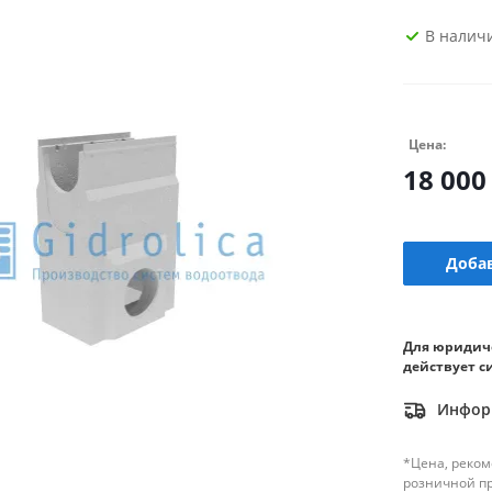
В налич
Цена:
18 000
Добав
Для юридич
действует с
Информ
*Цена, реком
розничной п