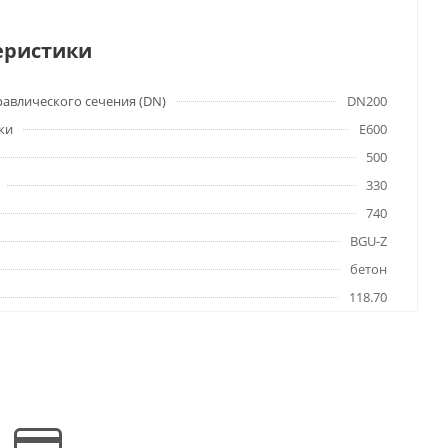
еристики
авлического сечения (DN)
DN200
ки
E600
500
330
740
BGU-Z
бетон
118.70