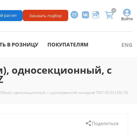
0
й расчет
Заказать подбор
Войти
ТЬ В РОЗНИЦУ
ПОКУПАТЕЛЯМ
ENG
, односекционный, с
Z
мм), односекционный, с оцинкованной насадкой ПКП 50.33 (20).74(70) -
Поделиться