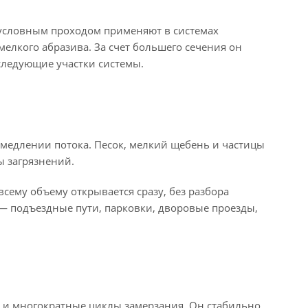
условным проходом применяют в системах
мелкого абразива. За счет большего сечения он
следующие участки системы.
медлении потока. Песок, мелкий щебень и частицы
ы загрязнений.
сему объему открывается сразу, без разбора
 — подъездные пути, парковки, дворовые проезды,
ь и многократные циклы замерзания. Он стабильно