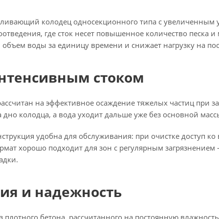
ливающий колодец односекционного типа с увеличенным 
отведения, где сток несет повышенное количество песка и 
объем воды за единицу времени и снижает нагрузку на по
интенсивным стоком
ассчитан на эффективное осаждение тяжелых частиц при за
а дно колодца, а вода уходит дальше уже без основной масс
трукция удобна для обслуживания: при очистке доступ ко в
ормат хорошо подходит для зон с регулярным загрязнением
адки.
ия и надежность
из плотного бетона, рассчитанного на постоянную влажност