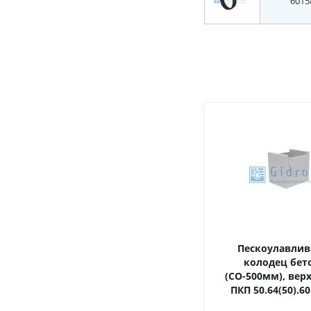
6015
Пескоулавли
колодец бет
(СО-500мм), вер
ПКП 50.64(50).60