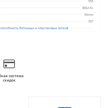
555
BGU-XL
бетон
357
способность бетонных и пластиковых лотков
бкая система
скидок