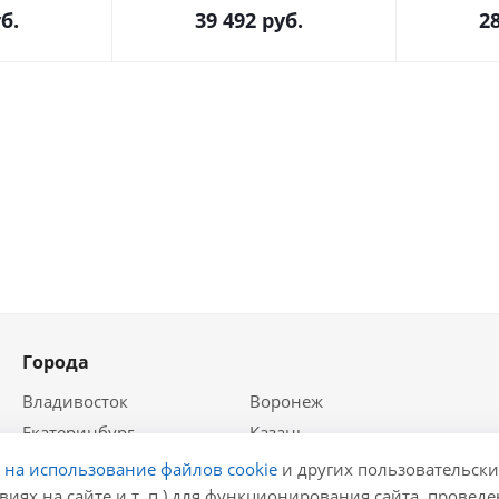
б.
39 492
руб.
28
Города
Владивосток
Воронеж
Екатеринбург
Казань
Краснодар
Красноярск
е на использование файлов cookie
и других пользовательски
Крым
Москва
виях на сайте и т. п.) для функционирования сайта, провед