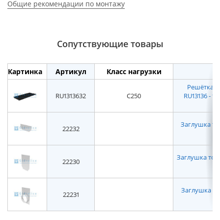
Общие рекомендации по монтажу
Сопутствующие товары
Картинка
Артикул
Класс нагрузки
Решётка в
RU1313632
C250
RU13136 - 15
Заглушка тор
22232
Заглушка торце
22230
Заглушка то
22231