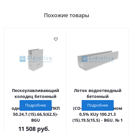
Похожие товары
Пескоулавливающий
Лоток водоотводный
колодец бетонный
бетонный
(СО-150мм),
коробчатый
Подробнее
Подробнее
односекционный ПКП
(СО-150мм), с уклоном
50.24,7.(15).66,5(62,5)-
0,5% КUу 100.21,3
BGU
(15).19,5(15,5) - BGU, № 1
11 508
руб.